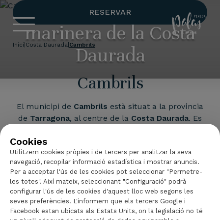
Cambrils, essència
RESERVAR
Hotel Palas 
marinera de la Costa
Inici
|
Costa Daurada
|
Cambrils
Daurada
Cambrils
El municipi de
Cambrils
està situat a la província
de
Tarragona
, al centre de la
Costa Daurada
. Es
troba a tan sols 20 quilòmetres de la ciutat de
Cookies
Tarragona ia 115 quilòmetres de
Barcelona
.
Utilitzem cookies pròpies i de tercers per analitzar la seva
navegació, recopilar informació estadística i mostrar anuncis.
Per a acceptar l'ús de les cookies pot seleccionar "Permetre-
les totes". Així mateix, seleccionant "Configuració" podrà
configurar l'ús de les cookies d'aquest lloc web segons les
Passeig marítim
seves preferències. L'informem que els tercers Google i
Facebook estan ubicats als Estats Units, on la legislació no té