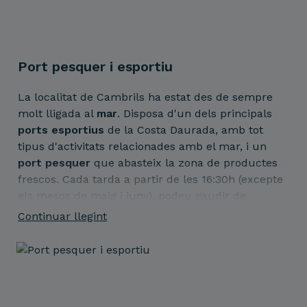
Port pesquer i esportiu
La localitat de Cambrils ha estat des de sempre
molt lligada al
mar
. Disposa d'un dels principals
ports esportius
de la Costa Daurada, amb tot
tipus d'activitats relacionades amb el mar, i un
port pesquer
que abasteix la zona de productes
frescos. Cada tarda a partir de les 16:30h (excepte
els mesos de maig i juny), podeu gaudir de
l'arribada dels vaixells de pesca al port.
Continuar llegint