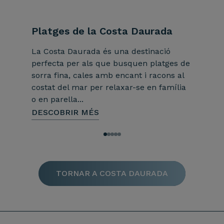
Platges de la Costa Daurada
Barce
La Costa Daurada és una destinació
Barcelo
perfecta per als que busquen platges de
vibrants
sorra fina, cales amb encant i racons al
perfecta
costat del mar per relaxar-se en família
la Costa
o en parella...
DESCOB
DESCOBRIR MÉS
TORNAR A COSTA DAURADA