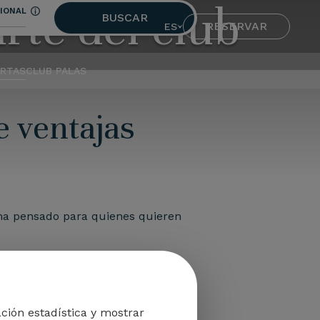
rte del club
IONAL
BUSCAR
RESERVAR
ES
RTAS
CLUB PALAS
e ventajas
ama pensado para quienes quieren
ntenerte al día de las
novedades
frutar de beneficios pensados para
ción estadística y mostrar