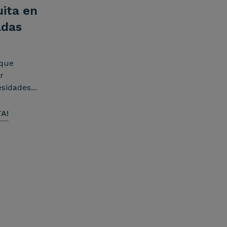
uita en
adas
 que
r
sidades...
A!