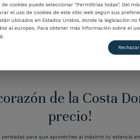
ti desde el primer momento.
o de cookies puede seleccionar "Permitirlas todas". Del 
urar el uso de cookies de este sitio web según sus prefer
stán ubicados en Estados Unidos, donde la legislación no 
le al europeo. Para obtener más información sobre el uso
RESERVAR
es
.
Rechazar
 corazón de la Costa Do
precio!
s
pensadas para que aproveches al máximo tu estancia en