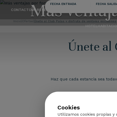
Más ventaja
FECHA ENTRADA
FECHA SALID
CONTACTO
MI RESERVA
Inicio
|
Ofertas
|
Únete al Club Palas y disfruta de ventajas exclusivas
HOTEL
HABITACI
Únete al 
Haz que cada estancia sea toda
Regístrate
y descubre una forma d
Cookies
Una oportunidad para sacar aún m
Utilizamos cookies propias y 