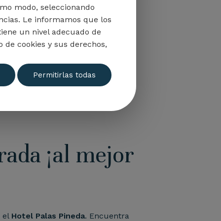
mismo modo, seleccionando
encias. Le informamos que los
tiene un nivel adecuado de
 de cookies y sus derechos,
Permitirlas todas
rada ¡al mejor
 el
Hotel Palas Pineda
. Encuentra