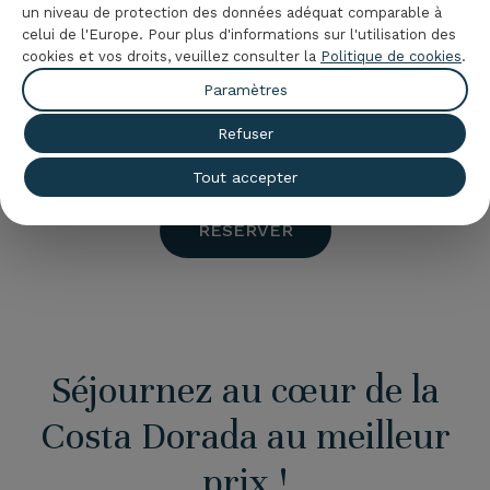
un niveau de protection des données adéquat comparable à
mieux à votre voyage.
celui de l'Europe. Pour plus d'informations sur l'utilisation des
cookies et vos droits, veuillez consulter la
Politique de cookies
.
Un avantage conçu pour vous aider à planifier vos
vacances à La Pineda
Paramètres
avec plus de confort et de
sécurité.
Refuser
Tout accepter
RÉSERVER
Séjournez au cœur de la
Costa Dorada au meilleur
prix !