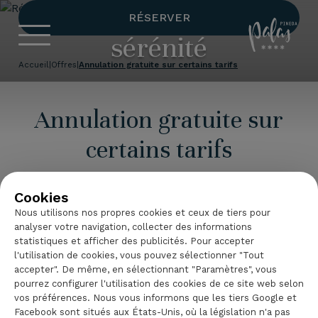
Réservez en toute
RÉSERVER
Hotel Palas 
sérénité
Accueil
|
Offres
|
Annulation gratuite sur certains tarifs
Annulation gratuite sur
certains tarifs
À l'
Hotel Palas Pineda,
nous souhaitons que vous
Cookies
planifiiez votre séjour en toute sérénité. C'est
Nous utilisons nos propres cookies et ceux de tiers pour
pourquoi nous proposons des tarifs avec
analyser votre navigation, collecter des informations
annulation gratuite
, vous offrant ainsi une plus
statistiques et afficher des publicités. Pour accepter
grande flexibilité pour réserver selon vos besoins.
l'utilisation de cookies, vous pouvez sélectionner "Tout
accepter". De même, en sélectionnant "Paramètres", vous
Vérifiez toujours les conditions spécifiques de la
pourrez configurer l'utilisation des cookies de ce site web selon
chambre et le tarif choisi avant de confirmer votre
vos préférences. Nous vous informons que les tiers Google et
Facebook sont situés aux États-Unis, où la législation n'a pas
réservation et trouvez l'option qui convient le