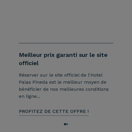
Meilleur prix garanti sur le site
Rejoig
officiel
profit
Réserver sur le site officiel de l'Hotel
Rendez 
Palas Pineda est le meilleur moyen de
exceptio
bénéficier de nos meilleures conditions
le prog
en ligne...
souhaite
PROFITEZ DE CETTE OFFRE !
PROFIT