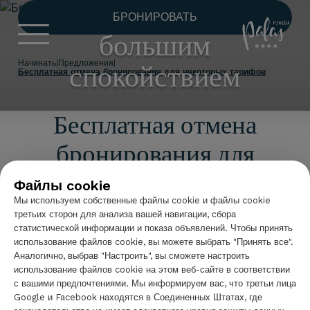
Бронируйте с
БРОНИРОВАТЬ
Hotel Palas 
большим
Начинать
|
Предложения
|
спокойствием
Бесплатная отмена бронирования для некоторых тарифов
Бесплатная отмена
бронирования для
некоторых тарифов
Файлы cookie
Мы используем собственные файлы cookie и файлы cookie
третьих сторон для анализа вашей навигации, сбора
В
Отель Palas Pineda
мы хотим, чтобы вы
статистической информации и показа объявлений. Чтобы принять
планировали свое пребывание с полным
использование файлов cookie, вы можете выбрать "Принять все".
спокойствием. Именно поэтому мы предлагаем
Аналогично, выбрав "Настроить", вы сможете настроить
тарифы с
бесплатной отменой бронирования
,
использование файлов cookie на этом веб-сайте в соответствии
что позволяет вам бронировать номера с большей
с вашими предпочтениями. Мы информируем вас, что третьи лица
Google и Facebook находятся в Соединенных Штатах, где
гибкостью в соответствии с вашими потребностями.