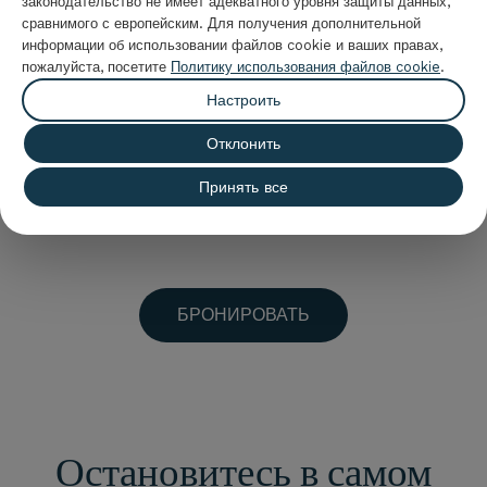
законодательство не имеет адекватного уровня защиты данных,
сравнимого с европейским. Для получения дополнительной
Перед подтверждением бронирования всегда
информации об использовании файлов cookie и ваших правах,
проверяйте конкретные условия проживания в
пожалуйста, посетите
Политику использования файлов cookie
.
номере и выбранный тариф, чтобы найти вариант,
Настроить
наиболее подходящий для вашей поездки.
Отклонить
Преимущество, призванное помочь вам
спланировать свой
отдых в Ла-Пинеде
с большим
Принять все
комфортом и безопасностью.
БРОНИРОВАТЬ
Остановитесь в самом