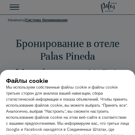
Hotel Palas Pined
Начинать
|
Система бронирования
Бронирование в отеле
Palas Pineda
Забронируйте номер
в
отеле Palas Pineda
,
расположенном недалеко от пляжа, и
Файлы cookie
приготовьтесь к незабываемому отдыху в самом
Мы используем собственные файлы cookie и файлы cookie
сердце
Коста-Дорады
!
третьих сторон для анализа вашей навигации, сбора
статистической информации и показа объявлений. Чтобы принять
использование файлов cookie, вы можете выбрать "Принять все".
Аналогично, выбрав "Настроить", вы сможете настроить
использование файлов cookie на этом веб-сайте в соответствии
с вашими предпочтениями. Мы информируем вас, что третьи лица
Google и Facebook находятся в Соединенных Штатах, где