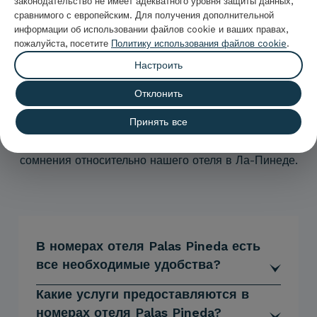
законодательство не имеет адекватного уровня защиты данных,
сравнимого с европейским. Для получения дополнительной
Часто задаваемые
информации об использовании файлов cookie и ваших правах,
пожалуйста, посетите
Политику использования файлов cookie
.
вопросы об Отель Palas
Настроить
Pineda
Отклонить
Принять все
Ознакомьтесь с
часто задаваемыми вопросами
гостей
Oтеля Palas Pineda
и разрешите все свои
сомнения относительно нашего отеля в Ла-Пинеде.
В номерах отеля Palas Pineda есть
все необходимые удобства?
Какие услуги предоставляются в
номерах отеля Palas Pineda?