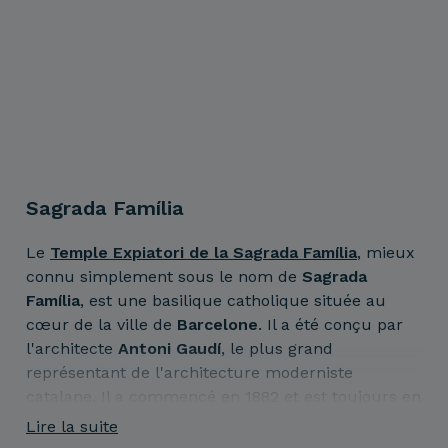
Sagrada Família
Le
Temple Expiatori de la Sagrada Família
, mieux
connu simplement sous le nom de
Sagrada
Família
, est une basilique catholique située au
cœur de la ville de
Barcelone
. Il a été conçu par
l'architecte
Antoni Gaudí
, le plus grand
représentant de l'architecture moderniste
catalane. Il a commencé en 1882 et est toujours en
construction.
Lire la suite