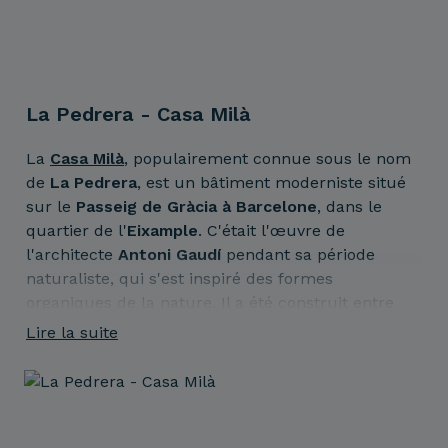
La Pedrera - Casa Milà
La
Casa Milà
, populairement connue sous le nom
de
La Pedrera
, est un bâtiment moderniste situé
sur le
Passeig de Gràcia à Barcelone
, dans le
quartier de l'
Eixample
. C'était l'œuvre de
l'architecte
Antoni Gaudí
pendant sa période
naturaliste, qui s'est inspiré des formes
organiques de la nature. Il a été construit entre
1906 et 1910.
Lire la suite