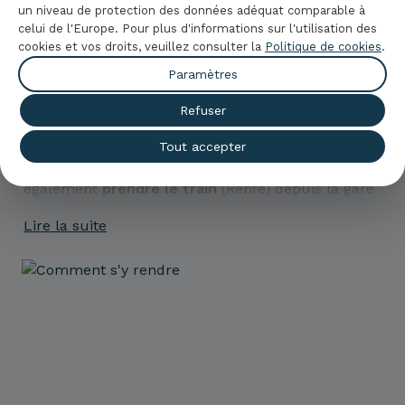
un niveau de protection des données adéquat comparable à
celui de l'Europe. Pour plus d'informations sur l'utilisation des
Comment s'y rendre
cookies et vos droits, veuillez consulter la
Politique de cookies
.
Paramètres
Barcelone
est située à 112 kilomètres au nord-est
de
La Pineda
, à Tarragone, où se trouve l'
Hotel
Refuser
Palas Pineda
. Le moyen le plus simple et le plus
rapide pour s'y rendre est
en voiture
, en
Tout accepter
empruntant la route AP-7, bien que vous puissiez
également
prendre le train
(Renfe) depuis la gare
de Vilaseca jusqu'à la gare de Sants.
Lire la suite