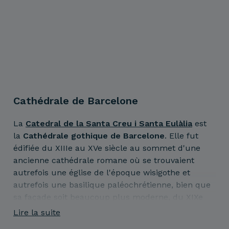
Cathédrale de Barcelone
La
Catedral de la Santa Creu i Santa Eulàlia
est
la
Cathédrale gothique de Barcelone
. Elle fut
édifiée du XIIIe au XVe siècle au sommet d'une
ancienne cathédrale romane où se trouvaient
autrefois une église de l'époque wisigothe et
autrefois une basilique paléochrétienne, bien que
sa façade soit beaucoup plus moderne, du XIXe
siècle.
Lire la suite