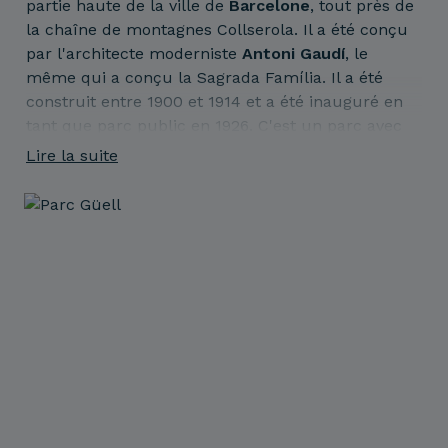
partie haute de la ville de
Barcelone
, tout près de
la chaîne de montagnes Collserola. Il a été conçu
par l'architecte moderniste
Antoni Gaudí
, le
même qui a conçu la Sagrada Família. Il a été
construit entre 1900 et 1914 et a été inauguré en
tant que parc public en 1926. C'est un parc avec
des jardins et des éléments architecturaux, où se
Lire la suite
distinguent les revêtements utilisant la technique
du trencadís.