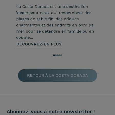
La Costa Dorada est une destination
Tout prè
idéale pour ceux qui recherchent des
vaste co
plages de sable fin, des criques
diverti
charmantes et des endroits en bord de
expérie
mer pour se détendre en famille ou en
parc Por
couple...
DÉCOUV
DÉCOUVREZ-EN PLUS
RETOUR À LA COSTA DORADA
Abonnez-vous à notre newsletter !