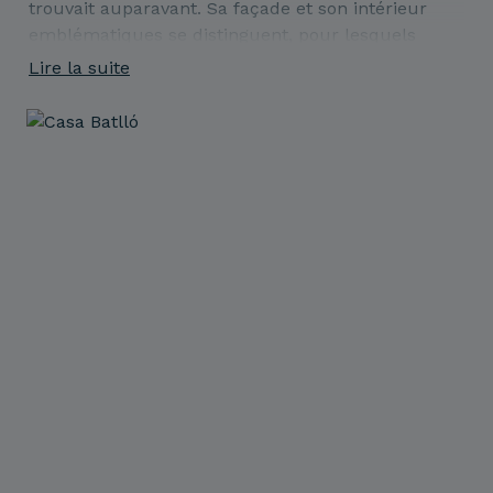
trouvait auparavant. Sa façade et son intérieur
emblématiques se distinguent, pour lesquels
Gaudí a collaboré avec les meilleurs artisans de
Lire la suite
l'époque.