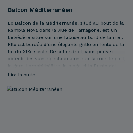
Balcon Méditerranéen
Le
Balcon de la Méditerranée
, situé au bout de la
Rambla Nova dans la ville de
Tarragone
, est un
belvédère situé sur une falaise au bord de la mer.
Elle est bordée d'une élégante grille en fonte de la
fin du XIXe siècle. De cet endroit, vous pouvez
obtenir des vues spectaculaires sur la mer, le port,
la gare, l'amphithéâtre, la plage et la Punta del
Milagro.
Lire la suite