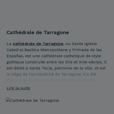
Cathédrale de Tarragone
La
cathédrale de Tarragone
, ou Santa Iglesia
Catedral Basilica Metropolitana y Primada de las
Españas, est une cathédrale catholique de style
gothique construite entre les XIIe et XIVe siècles. Il
est dédié à Santa Tecla, patronne de la ville, et est
le siège de l'archevêché de Tarragone. Il a été
déclaré Monument National et Bien Culturel
d'Intérêt National (BCIN).
Lire la suite