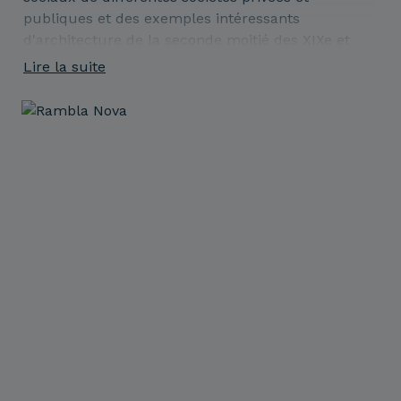
publiques et des exemples intéressants
d'architecture de la seconde moitié des XIXe et
XXe siècles.
Lire la suite