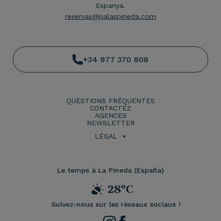
Espanya.
reservas@palaspineda.com
+34 977 370 808
QUESTIONS FRÉQUENTES
CONTACTEZ
AGENCES
NEWSLETTER
LÉGAL
CONDITIONS DE RÉSERVATION
POLITIQUE DE CONFIDENTIALITÉ
AVIS JURIDIQUE
POLITIQUE DE COOKIES
Le temps à La Pineda (España)
28ºC
Suivez-nous sur les réseaux sociaux !
Instagram
Facebook