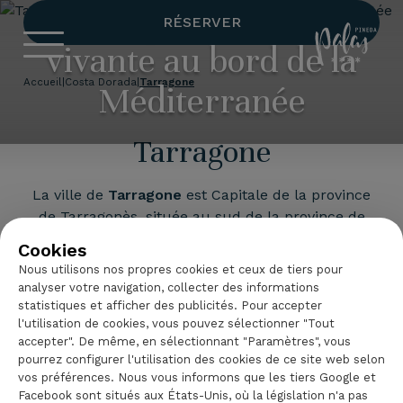
Tarragone, histoire
RÉSERVER
Hotel Palas 
vivante au bord de la
Accueil
|
Costa Dorada
|
Tarragone
Méditerranée
Tarragone
La ville de
Tarragone
est
Capitale de la province
de Tarragonès, située au sud de la province de
Barcelone,
La Pineda
(Vilaseca) se trouve à
Cookies
seulement 10 kilomètres de l'
Hotel Palas Pineda
.
Nous utilisons nos propres cookies et ceux de tiers pour
analyser votre navigation, collecter des informations
Durant l'
Empire romain
, elle était l'une des villes
statistiques et afficher des publicités. Pour accepter
les plus importantes de la péninsule Ibérique,
l'utilisation de cookies, vous pouvez sélectionner "Tout
capitale des provinces romaines d'Hispanie
accepter". De même, en sélectionnant "Paramètres", vous
Lire la suite
Citérienne et d'Hispanie Tarraconaise. Aujourd'hui,
pourrez configurer l'utilisation des cookies de ce site web selon
vos préférences. Nous vous informons que les tiers Google et
grâce à sa situation sur la
Costa Dorada
et à son
Facebook sont situés aux États-Unis, où la législation n'a pas