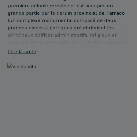
première colonie romaine et est occupée en
grande partie par le
Forum provincial de Tarraco
(un complexe monumental composé de deux
grandes places à portiques qui abritaient les
principaux édifices administratifs, religieux et
culturels de la ville), entouré par le
Mur romain
et
porte à voussoirs d'origine. Dans cette zone de la
Lire la suite
ville, vous trouverez une offre gastronomique et
de loisirs variée.