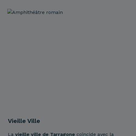
partie des peuplements sud, soutenus par des
voûtes en béton, sont conservés.
Vieille Ville
La
vieille ville
de Tarragone
coïncide avec la