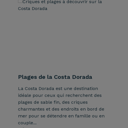
Plages de la Costa Dorada
Barce
La Costa Dorada est une destination
Barcelon
idéale pour ceux qui recherchent des
dynamiq
plages de sable fin, des criques
destinat
charmantes et des endroits en bord de
séjour s
mer pour se détendre en famille ou en
DÉCOUV
couple...