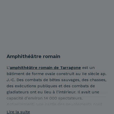
Amphithéâtre romain
L'
amphithéâtre romain de Tarragone
est un
bâtiment de forme ovale construit au IIe siècle ap.
J.-C. Des combats de bêtes sauvages, des chasses,
des exécutions publiques et des combats de
gladiateurs ont eu lieu à l'intérieur. Il avait une
capacité d'environ 14 000 spectateurs.
Actuellement, une partie des peuplements nord
taillés dans la roche, fortement érodés, et une
Lire la suite